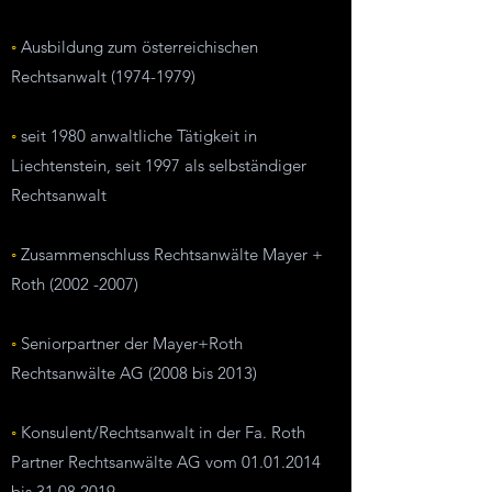
◦
Ausbildung zum österreichischen
Rechtsanwalt
(1974-1979)
◦
seit 1980 anwaltliche Tätigkeit in
Liechtenstein, seit 1997 als selbständiger
Rechtsanwalt
◦
Zusammenschluss Rechtsanwälte Mayer +
Roth
(2002 -2007)
◦
Seniorpartner der Mayer+Roth
Rechtsanwälte AG
(2008 bis 2013)
◦
Konsulent/Rechtsanwalt in der Fa. Roth
Partner
Rechtsanwälte AG vom
01.01.2014
bis
31.08.2019