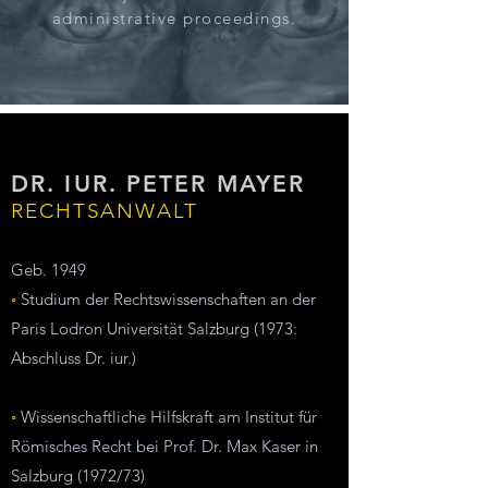
administrative proceedings.
DR. IUR. PETER MAYER
RECHTSANWALT
Geb. 1949
◦
Studium der Rechtswissenschaften an der
Paris Lodron
Universität Salzburg (1973:
Abschluss Dr. iur.)
◦
Wissenschaftliche Hilfskraft am Institut für
Römisches Recht bei Prof. Dr. Max Kaser in
Salzburg (1972/73)