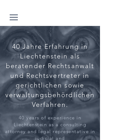
40 Jahre Erfahrung in
Liechtenstein als
beratender Rechtsanwalt
und Rechtsvertreter in
gerichtlichen sowie
verwaltungsbehördlichen
Verfahren.
40 years of experience in
Liechtenstein as a consulting
attorney and legal representative in
judicial and