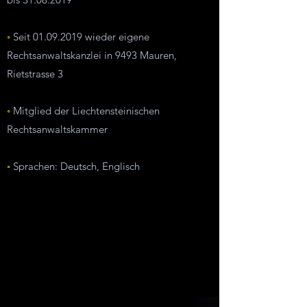
◦
Seit
01.09.2019
wieder eigene
Rechtsanwaltskanzlei in
9493 Mauren,
Rietstrasse 3
◦
Mitglied der Liechtensteinischen
Rechtsanwaltskammer
◦
Sprachen: Deutsch, Englisch